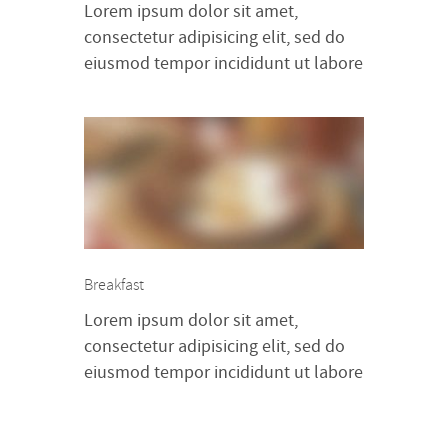
Lorem ipsum dolor sit amet,
consectetur adipisicing elit, sed do
eiusmod tempor incididunt ut labore
et dolore magna aliqua. Ut enim ad
minim veniam, quis nostrud
exercitation ullamco laboris nisi ut
aliquip ex ea commodo consequat.
Duis aute irure dolor in
reprehenderit in voluptte velit.
Lorem ipsum dolor sit amet,
consectetur adipisicing elit, sed do
Breakfast
[…]
Lorem ipsum dolor sit amet,
consectetur adipisicing elit, sed do
eiusmod tempor incididunt ut labore
et dolore magna aliqua. Ut enim ad
minim veniam, quis nostrud