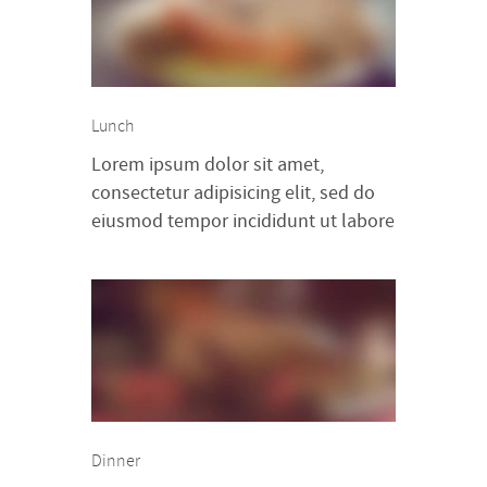
Lunch
Lorem ipsum dolor sit amet,
consectetur adipisicing elit, sed do
eiusmod tempor incididunt ut labore
et dolore magna aliqua. Ut enim ad
minim veniam, quis nostrud
exercitation ullamco laboris nisi ut
aliquip ex ea commodo consequat.
Duis aute irure dolor in
reprehenderit in voluptte velit.
Lorem ipsum dolor sit amet,
consectetur adipisicing elit, sed do
Dinner
[…]